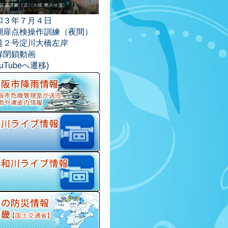
和３年７月４日
潮扉点検操作訓練（夜間）
道２号淀川大橋左岸
扉閉鎖動画
ouTubeへ遷移)