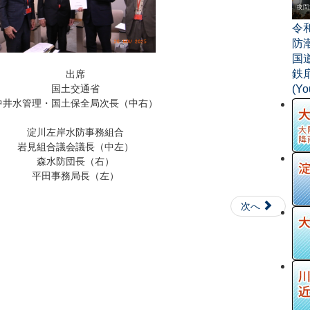
令
防
国
鉄
出席
(Y
国土交通省
中井水管理・国土保全局次長（中右）
淀川左岸水防事務組合
岩見組合議会議長（中左）
森水防団長（右）
平田事務局長（左）
次へ