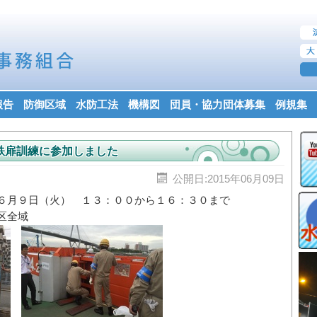
報告
防御区域
水防工法
機構図
団員・協力団体募集
例規集
鉄扉訓練に参加しました
公開日:2015年06月09日
６月９日（火） １３：００から１６：３０まで
区全域