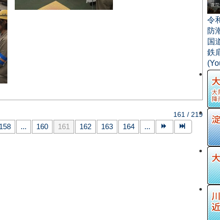
令
防
国
鉄
(Y
161 / 219
158
...
160
161
162
163
164
...