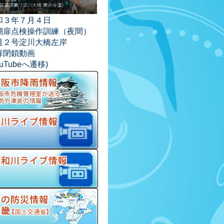
和３年７月４日
潮扉点検操作訓練（夜間）
道２号淀川大橋左岸
扉閉鎖動画
ouTubeへ遷移)