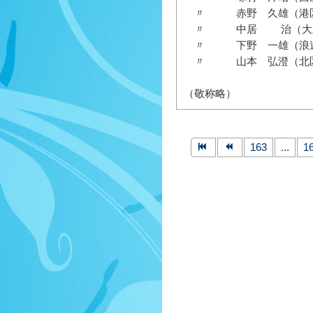
〃 赤野 久雄（港区
〃 中居 治（大正
〃 下野 一雄（浪速
〃 山本 弘澄（北区
（敬称略）
163
...
1