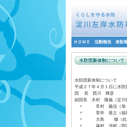
ＨＯＭＥ
活動報告
表彰
水防団新体制について
水防団新体制について
平成２７年４月１日に水防
団 長 西川 輝彦
副団長 木村 隆義（淀川
〃 常村 義信（旭・
〃 菅井 善之（福島
〃 大島 徹（此花
〃 塚村 洋昭（西区