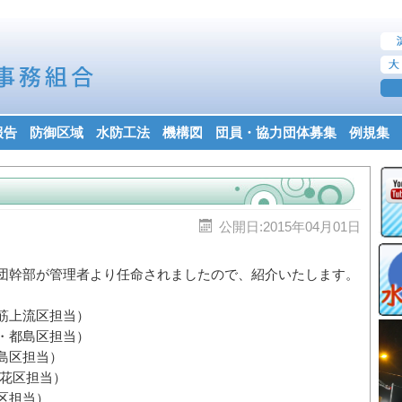
報告
防御区域
水防工法
機構図
団員・協力団体募集
例規集
公開日:2015年04月01日
団幹部が管理者より任命されましたので、紹介いたします。
筋上流区担当）
都島区担当）
区担当）
区担当）
担当）