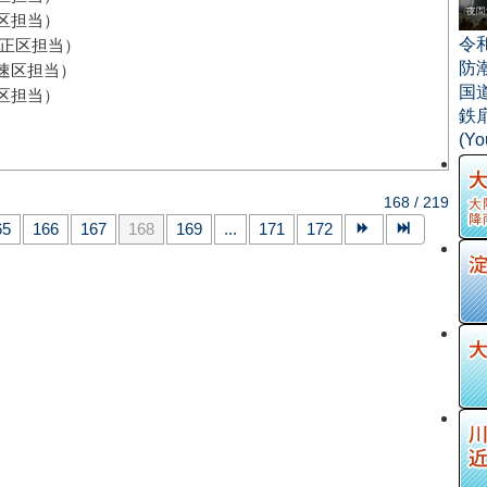
担当）
令
区担当）
防
区担当）
国
担当）
鉄
(Y
168 / 219
65
166
167
168
169
...
171
172