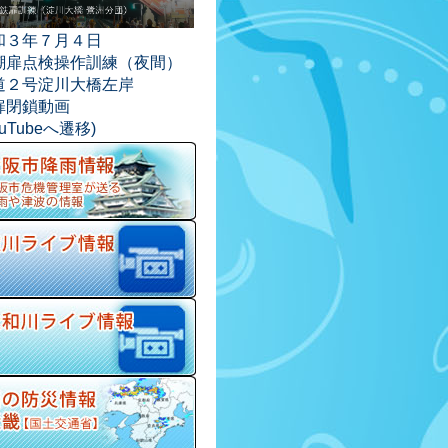
和３年７月４日
潮扉点検操作訓練（夜間）
道２号淀川大橋左岸
扉閉鎖動画
ouTubeへ遷移)