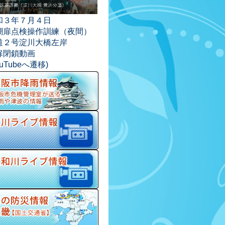
和３年７月４日
潮扉点検操作訓練（夜間）
道２号淀川大橋左岸
扉閉鎖動画
ouTubeへ遷移)