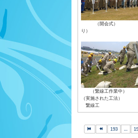
（開会
り）
（繋線工
（実施された工法）
繋線工
193
...
1