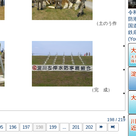
令
防
式） （土のう作
国
鉄
(Y
作業中） （完 成）
198 / 219
95
196
197
198
199
...
201
202