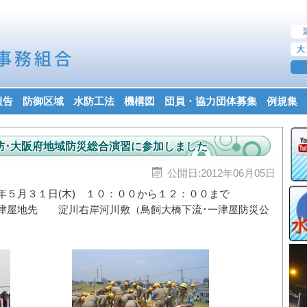
報告
防御区域
水防工法
機構図
団員・協力団体募集
例規集
防･大阪府地域防災総合演習に参加しました
公開日:2012年06月05日
５月３１日(木) １０：００から１２：００まで
津屋地先 淀川右岸河川敷（鳥飼大橋下流･一津屋防災公