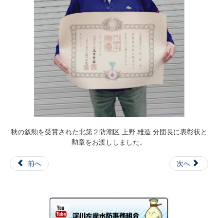
団員・協力団体募集
例規集
会計
水防の歴史
秋の叙勲を受賞された北第２防潮区 上野 雄造 分団長に表彰状と
勲章をお渡ししました。
前へ
次へ