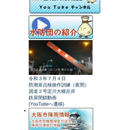
令和３年７月４日
防潮扉点検操作訓練（夜間）
国道２号淀川大橋左岸
鉄扉閉鎖動画
(YouTubeへ遷移)