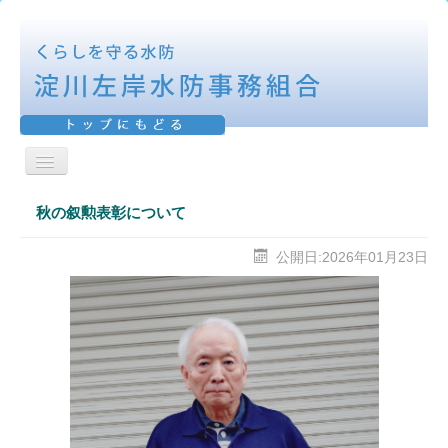
ナ
ビ
ＨＯＭＥ
ゲ
秋の叙勲表彰について
ー
シ
活動報告
ョ
公開日:2026年01月23日
ン
表彰報告
を
切
防御区域
り
替
え
水防工法
機構図