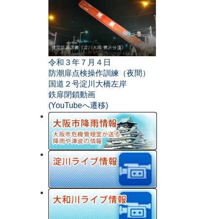
令和３年７月４日
防潮扉点検操作訓練（夜間）
国道２号淀川大橋左岸
鉄扉閉鎖動画
(YouTubeへ遷移)