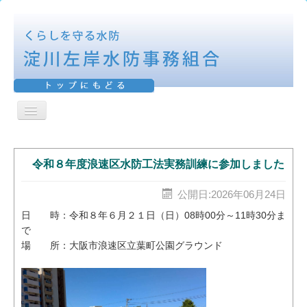
ナ
ビ
ＨＯＭＥ
ゲ
ー
シ
令和８年度浪速区水防工法実務訓練に参加しました
活動報告
ョ
ン
表彰報告
公開日:2026年06月24日
を
切
日 時：令和８年６月２１日（日）08時00分～11時30分ま
防御区域
り
で
替
場 所：大阪市浪速区立葉町公園グラウンド
え
水防工法
機構図