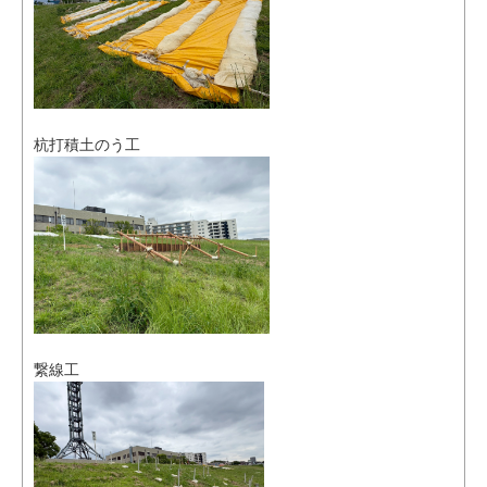
杭打積土のう工
繋線工