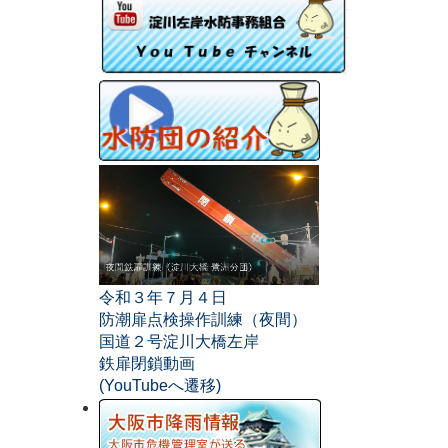
令和３年７月４日
防潮扉点検操作訓練（夜間）
国道２号淀川大橋左岸
鉄扉閉鎖動画
(YouTubeへ遷移)