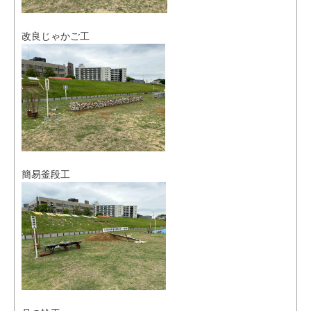
改良じゃかご工
簡易釜段工