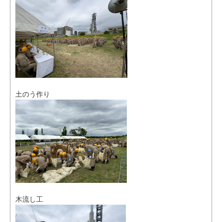
団員・協力団体募集
例規集
会計
水防の歴史
土のう作り
木流し工