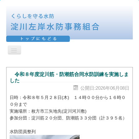
ナ
ビ
ＨＯＭＥ
ゲ
ー
シ
令和８年度淀川筋・防潮筋合同水防訓練を実施しま
活動報告
ョ
した
ン
表彰報告
公開日:2026年06月08日
を
切
日時：令和８年５月２８日(木) １４時００分から１６時０
防御区域
り
０分まで
替
実施場所：枚方市三矢地先(淀川河川敷)
え
水防工法
参加分団：淀川筋２０分団、防潮筋３３分団（計３９５名）
機構図
水防団員整列