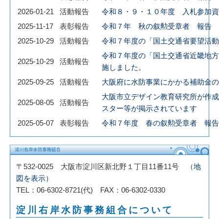
水防の歴史
2026-01-21
活動報告
令和８・９・１０年度 入札参加資
例規集
2025-11-17
表彰報告
令和７年 秋の叙勲受章者 報告
2025-10-29
活動報告
令和７年度の「国土交通省要望活動
会計
令和７年度の「国土交通省近畿地方
2025-10-29
活動報告
団員・協力団体募集
施しました。
2025-09-25
活動報告
大阪府に水防事業にかかる補助金の
大阪市立デザイン教育研究所が作成
2025-08-05
活動報告
スター等が掲示されています
2025-05-07
表彰報告
令和７年度 春の叙勲受章者 報告
〒532-0025 大阪市淀川区新北野１丁目11番11号 （
地
図を表示）
TEL：06-6302-8721(代) FAX：06-6302-0330
淀川右岸水防事務組合について