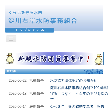
ナ
ビ
ＨＯＭＥ
ゲ
ー
シ
活動報告
ョ
ン
表彰報告
を
切
防御区域
り
2026-05-22
活動報告
水防協力団体認定のお知らせ
替
え
淀川右岸水防事務組合創立100周年
水防工法
2026-05-18
活動報告
守る、つなぐ ～百年の学びを次の
機構図
す
2026-05-14
表彰報告
令和８年 春の叙勲受章者 報告