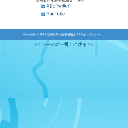
淀川右岸水防事務組合 SNS
X(旧Twitter)
YouTube
Copyright © 2017 淀川右岸水防事務組合 All Rights Reserved．
<< ページの一番上に戻る >>