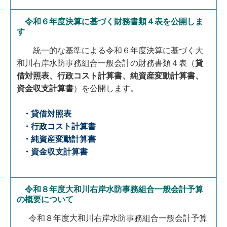
機構図
令和６年度決算に基づく財務書類４表を公開しま
例規集
す
会計
統一的な基準による令和６年度決算に基づく大
和川右岸水防事務組合一般会計の財務書類４表（
貸
団員・協力団体募集
借対照表、行政コスト計算書、純資産変動計算書、
資金収支計算書
）を公開します。
・貸借対照表
・行政コスト計算書
・純資産変動計算書
・資金収支計算書
令和８年度大和川右岸水防事務組合一般会計予算
の概要について
令和８年度大和川右岸水防事務組合一般会計予算