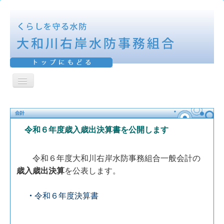
ナ
ビ
H O M E
ゲ
ー
シ
水防の歴史
ョ
令和６年度歳入歳出決算書を公開します
ン
活動報告
を
切
令和６年度大和川右岸水防事務組合一般会計の
表彰報告
り
歳入歳出決算
を公表します。
替
え
防御区域
・
令和６年度決算書
水防工法