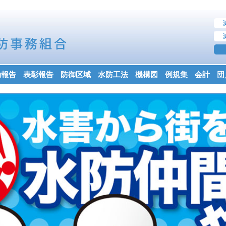
動報告
表彰報告
防御区域
水防工法
機構図
例規集
会計
団