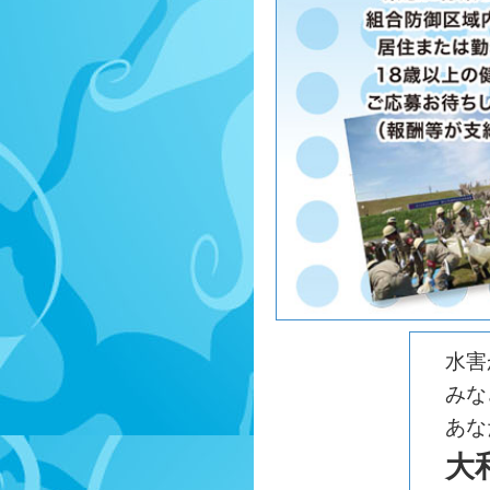
水害
みな
あな
大