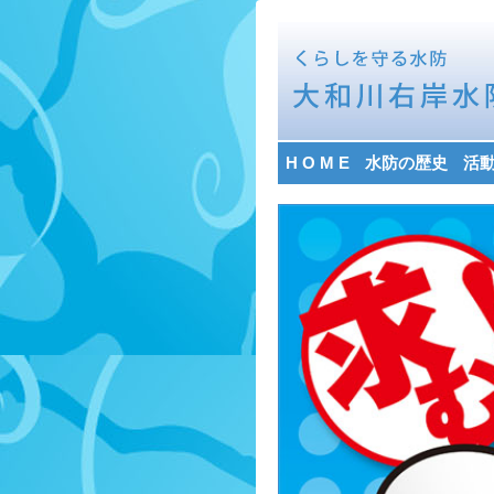
H O M E
水防の歴史
活