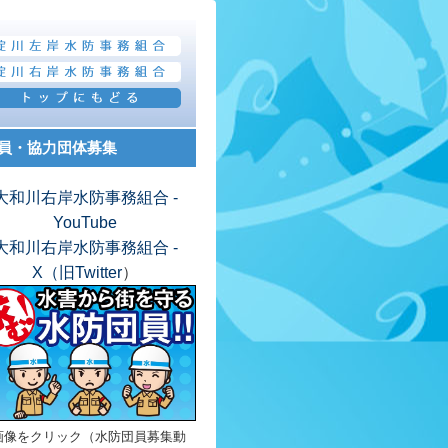
員・協力団体募集
大和川右岸水防事務組合 -
YouTube
大和川右岸水防事務組合 -
X（旧Twitter
）
画像をクリック（水防団員募集動