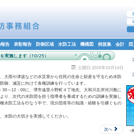
動報告
表彰報告
防御区域
水防工法
機構図
例規集
会計
団
実施します（10/25）
公開日:2025年10月14日
、大雨や津波などの水災害から住民の生命と財産を守るため水防
防御、減災に向けて各種訓練を行っています。
30～12：00に、堺市遠里小野町４丁地先、大和川左岸河川敷に
より、次代の水防団を担う指導者を養成するための訓練を実施し
種水防工法を行なう中で、現分団長等の知識・経験を引継ぐもの
、水防の大切さを実感してください。
次へ
↑