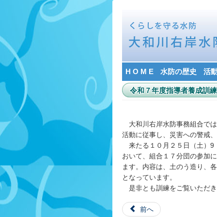
H O M E
水防の歴史
活
令和７年度指導者養成訓練を
大和川右岸水防事務組合では
活動に従事し、災害への警戒、
来たる１０月２５日（土）9：
おいて、組合１７分団の参加に
ます。内容は、土のう造り、各
となっています。
是非とも訓練をご覧いただき
前へ